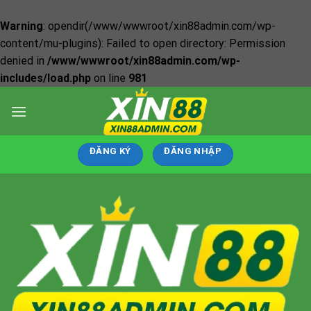
Warning
: opendir(/www/wwwroot/xin88admin.com/wp-
content/mu-plugins): Failed to open directory: Permission
denied in
/www/wwwroot/xin88admin.com/wp-
includes/load.php
on line
981
Skip
to
content
ĐĂNG KÝ
ĐĂNG NHẬP