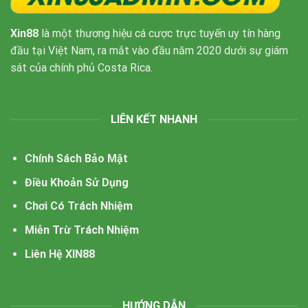
Xin88
là một thương hiệu cá cược trực tuyến uy tín hàng
đầu tại Việt Nam, ra mắt vào đầu năm 2020 dưới sự giám
sát của chính phủ Costa Rica.
LIÊN KẾT NHANH
Chính Sách Bảo Mật
Điều Khoản Sử Dụng
Chơi Có Trách Nhiệm
Miễn Trừ Trách Nhiệm
Liên Hệ XIN88
HƯỚNG DẪN