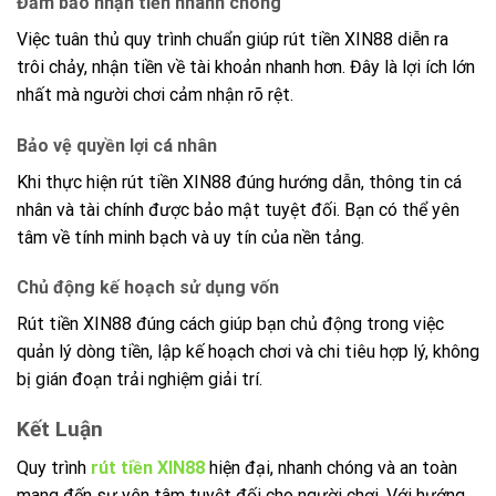
Đảm bảo nhận tiền nhanh chóng
Việc tuân thủ quy trình chuẩn giúp rút tiền XIN88 diễn ra
trôi chảy, nhận tiền về tài khoản nhanh hơn. Đây là lợi ích lớn
nhất mà người chơi cảm nhận rõ rệt.
Bảo vệ quyền lợi cá nhân
Khi thực hiện rút tiền XIN88 đúng hướng dẫn, thông tin cá
nhân và tài chính được bảo mật tuyệt đối. Bạn có thể yên
tâm về tính minh bạch và uy tín của nền tảng.
Chủ động kế hoạch sử dụng vốn
Rút tiền XIN88 đúng cách giúp bạn chủ động trong việc
quản lý dòng tiền, lập kế hoạch chơi và chi tiêu hợp lý, không
bị gián đoạn trải nghiệm giải trí.
Kết Luận
Quy trình
rút tiền XIN88
hiện đại, nhanh chóng và an toàn
mang đến sự yên tâm tuyệt đối cho người chơi. Với hướng