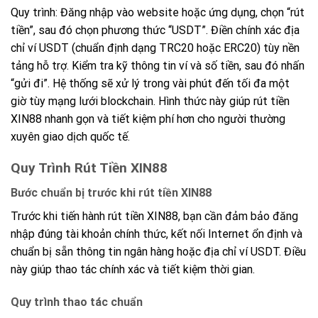
Quy trình: Đăng nhập vào website hoặc ứng dụng, chọn “rút
tiền”, sau đó chọn phương thức “USDT”. Điền chính xác địa
chỉ ví USDT (chuẩn định dạng TRC20 hoặc ERC20) tùy nền
tảng hỗ trợ. Kiểm tra kỹ thông tin ví và số tiền, sau đó nhấn
“gửi đi”. Hệ thống sẽ xử lý trong vài phút đến tối đa một
giờ tùy mạng lưới blockchain. Hình thức này giúp rút tiền
XIN88 nhanh gọn và tiết kiệm phí hơn cho người thường
xuyên giao dịch quốc tế.
Quy Trình Rút Tiền XIN88
Bước chuẩn bị trước khi rút tiền XIN88
Trước khi tiến hành rút tiền XIN88, bạn cần đảm bảo đăng
nhập đúng tài khoản chính thức, kết nối Internet ổn định và
chuẩn bị sẵn thông tin ngân hàng hoặc địa chỉ ví USDT. Điều
này giúp thao tác chính xác và tiết kiệm thời gian.
Quy trình thao tác chuẩn