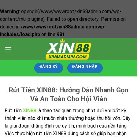
Warning
: opendir(/www/wwwroot/xin88admin.com/wp-
content/mu-plugins): Failed to open directory: Permission
denied in
/www/wwwroot/xin88admin.com/wp-
includes/load.php
on line
981
Skip
to
content
ĐĂNG KÝ
ĐĂNG NHẬP
Rút Tiền XIN88: Hướng Dẫn Nhanh Gọn
Và An Toàn Cho Hội Viên
Rút tiền
XIN88
là thao tác quan trọng nhất đối với bất kỳ
thành viên nào khi muốn nhận thưởng hoặc thu hồi vốn. Đây
là giai đoạn khẳng định sự uy tín, minh bạch của nền tảng.
Việc thực hiện rút tiền XIN88 đúng cách sẽ giúp bạn nhận