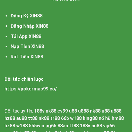
Đăng Ký XIN88
Đăng Nhập XIN88
Tải App XIN88
Nạp Tiền XIN88
Rút Tiền XIN88
Đối tác chiến lược
https://pokermas99.co/
Đối tác uy tín:
188v
nk88
ev99
u88
u888
nk88
u88
u888
hz88
au88
tt88
nk88
tr88
66b
w188
king88
nổ hũ
hm88
hz88
w188
555win
pg66
88aa
tt88
188v
au88
vip66