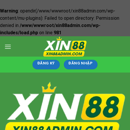
Warning
: opendir(/www/wwwroot/xin88admin.com/wp-
content/mu-plugins): Failed to open directory: Permission
denied in
/www/wwwroot/xin88admin.com/wp-
includes/load.php
on line
981
Skip
to
content
ĐĂNG KÝ
ĐĂNG NHẬP