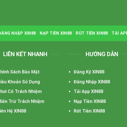
ĐĂNG NHẬP XIN88
NẠP TIỀN XIN88
RÚT TIỀN XIN88
TẢI AP
LIÊN KẾT NHANH
HƯỚNG DẪN
hính Sách Bảo Mật
Đăng Ký XIN88
iều Khoản Sử Dụng
Đăng Nhập XIN88
hơi Có Trách Nhiệm
Tải App XIN88
iễn Trừ Trách Nhiệm
Nạp Tiền XIN88
iên Hệ XIN88
Rút Tiền XIN88