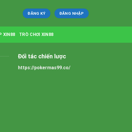
ĐĂNG KÝ
ĐĂNG NHẬP
P XIN88
TRÒ CHƠI XIN88
Đối tác chiến lược
https://pokermas99.co/