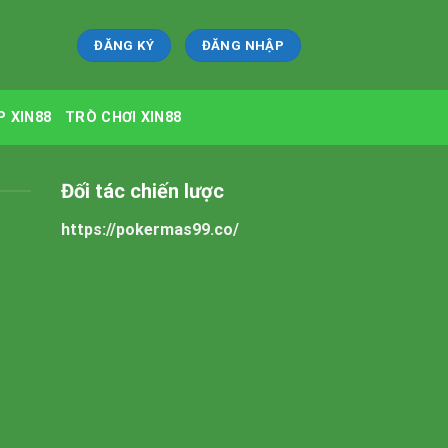
ĐĂNG KÝ
ĐĂNG NHẬP
P XIN88
TRÒ CHƠI XIN88
Đối tác chiến lược
https://pokermas99.co/