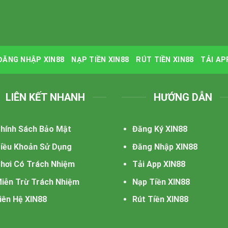
ĐĂNG NHẬP XIN88
NẠP TIỀN XIN88
RÚT TIỀN XIN88
TẢI AP
LIÊN KẾT NHANH
HƯỚNG DẪN
hính Sách Bảo Mật
Đăng Ký XIN88
iều Khoản Sử Dụng
Đăng Nhập XIN88
hơi Có Trách Nhiệm
Tải App XIN88
iễn Trừ Trách Nhiệm
Nạp Tiền XIN88
iên Hệ XIN88
Rút Tiền XIN88