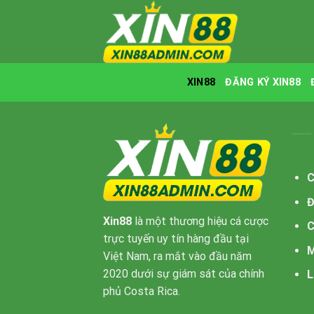
Skip
to
content
XIN88
ĐĂNG KÝ XIN88
C
Đ
Xin88
là một thương hiệu cá cược
C
trực tuyến uy tín hàng đầu tại
M
Việt Nam, ra mắt vào đầu năm
2020 dưới sự giám sát của chính
L
phủ Costa Rica.