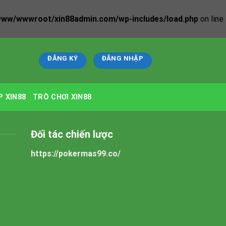
www/wwwroot/xin88admin.com/wp-includes/load.php
on line
ĐĂNG KÝ
ĐĂNG NHẬP
P XIN88
TRÒ CHƠI XIN88
Đối tác chiến lược
https://pokermas99.co/