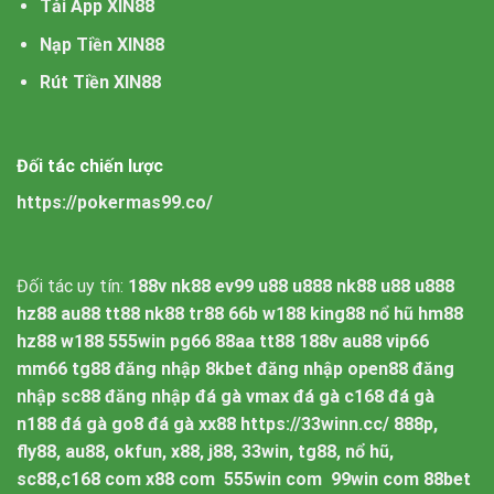
Tải App XIN88
Nạp Tiền XIN88
Rút Tiền XIN88
Đối tác chiến lược
https://pokermas99.co/
Đối tác uy tín:
188v
nk88
ev99
u88
u888
nk88
u88
u888
hz88
au88
tt88
nk88
tr88
66b
w188
king88
nổ hũ
hm88
hz88
w188
555win
pg66
88aa
tt88
188v
au88
vip66
mm66
tg88 đăng nhập
8kbet đăng nhập
open88 đăng
nhập
sc88 đăng nhập
đá gà vmax
đá gà c168
đá gà
n188
đá gà go8
đá gà xx88
https://33winn.cc/
888p
,
fly88
,
au88
,
okfun
,
x88
,
j88
,
33win
,
tg88
,
nổ hũ
,
sc88
,
c168 com
x88 com
555win com
99win com
88bet