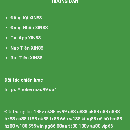
HƯỚNG DẪN
Đăng Ký XIN88
Đăng Nhập XIN88
Tải App XIN88
Nạp Tiền XIN88
Rút Tiền XIN88
Đối tác chiến lược
https://pokermas99.co/
Đối tác uy tín:
188v
nk88
ev99
u88
u888
nk88
u88
u888
hz88
au88
tt88
nk88
tr88
66b
w188
king88
nổ hũ
hm88
hz88
w188
555win
pg66
88aa
tt88
188v
au88
vip66