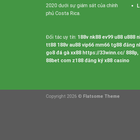
2020 dưới sự giám sát của chính
L
phủ Costa Rica.
Đối tác uy tín:
188v
nk88
ev99
u88
u888
n
tt88
188v
au88
vip66
mm66
tg88 đăng n
go8
đá gà xx88
https://33winn.cc/
888p
,
88bet com
z188 đăng ký
x88 casino
Copyright 2026 ©
Flatsome Theme