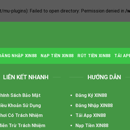
u-plugins): Failed to open directory: Permission denied in
/
ĐĂNG NHẬP XIN88
NẠP TIỀN XIN88
RÚT TIỀN XIN88
TẢI AP
LIÊN KẾT NHANH
HƯỚNG DẪN
hính Sách Bảo Mật
Đăng Ký XIN88
iều Khoản Sử Dụng
Đăng Nhập XIN88
hơi Có Trách Nhiệm
Tải App XIN88
iễn Trừ Trách Nhiệm
Nạp Tiền XIN88