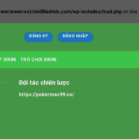
www/wwwroot/xin88admin.com/wp-includes/load.php
on line
ĐĂNG KÝ
ĐĂNG NHẬP
P XIN88
TRÒ CHƠI XIN88
Đối tác chiến lược
https://pokermas99.co/