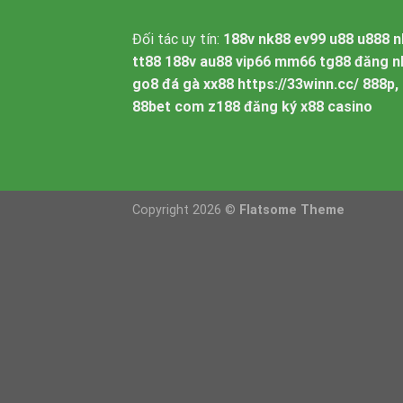
Đối tác uy tín:
188v
nk88
ev99
u88
u888
n
tt88
188v
au88
vip66
mm66
tg88 đăng n
go8
đá gà xx88
https://33winn.cc/
888p
,
88bet com
z188 đăng ký
x88 casino
Copyright 2026 ©
Flatsome Theme