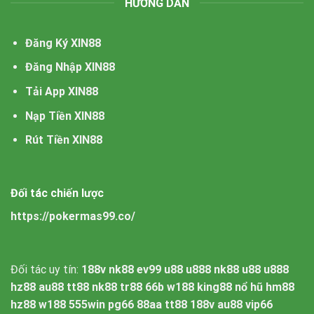
HƯỚNG DẪN
Đăng Ký XIN88
Đăng Nhập XIN88
Tải App XIN88
Nạp Tiền XIN88
Rút Tiền XIN88
Đối tác chiến lược
https://pokermas99.co/
Đối tác uy tín:
188v
nk88
ev99
u88
u888
nk88
u88
u888
hz88
au88
tt88
nk88
tr88
66b
w188
king88
nổ hũ
hm88
hz88
w188
555win
pg66
88aa
tt88
188v
au88
vip66