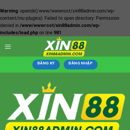
Warning
: opendir(/www/wwwroot/xin88admin.com/wp-
content/mu-plugins): Failed to open directory: Permission
denied in
/www/wwwroot/xin88admin.com/wp-
includes/load.php
on line
981
Skip
to
content
ĐĂNG KÝ
ĐĂNG NHẬP