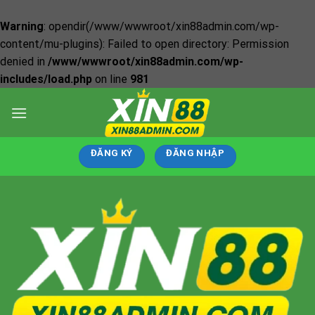
Warning
: opendir(/www/wwwroot/xin88admin.com/wp-
content/mu-plugins): Failed to open directory: Permission
denied in
/www/wwwroot/xin88admin.com/wp-
includes/load.php
on line
981
Skip
to
content
ĐĂNG KÝ
ĐĂNG NHẬP