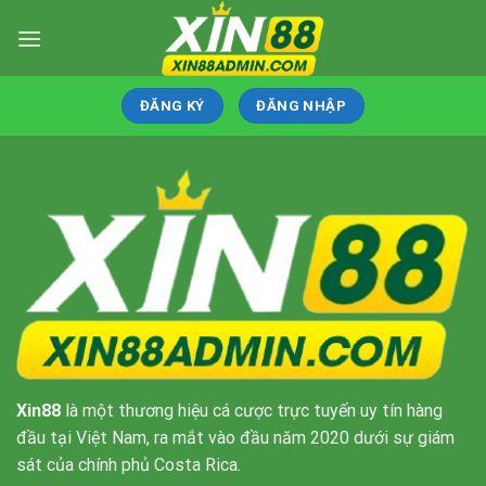
Skip
to
content
ĐĂNG KÝ
ĐĂNG NHẬP
Xin88
là một thương hiệu cá cược trực tuyến uy tín hàng
đầu tại Việt Nam, ra mắt vào đầu năm 2020 dưới sự giám
sát của chính phủ Costa Rica.