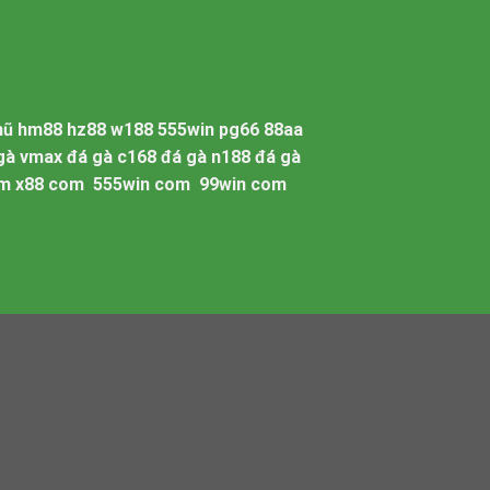
hũ
hm88
hz88
w188
555win
pg66
88aa
gà vmax
đá gà c168
đá gà n188
đá gà
om
x88 com
555win com
99win com