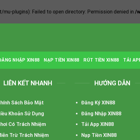
u-plugins): Failed to open directory: Permission denied in
/
ĐĂNG NHẬP XIN88
NẠP TIỀN XIN88
RÚT TIỀN XIN88
TẢI AP
LIÊN KẾT NHANH
HƯỚNG DẪN
hính Sách Bảo Mật
Đăng Ký XIN88
iều Khoản Sử Dụng
Đăng Nhập XIN88
hơi Có Trách Nhiệm
Tải App XIN88
iễn Trừ Trách Nhiệm
Nạp Tiền XIN88