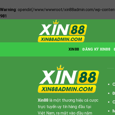
Warning
: opendir(/www/wwwroot/xin88admin.com/wp-content/m
981
Skip
to
content
XIN88
ĐĂNG KÝ XIN88
C
Đ
Xin88
là một thương hiệu cá cược
C
trực tuyến uy tín hàng đầu tại
M
Việt Nam, ra mắt vào đầu năm