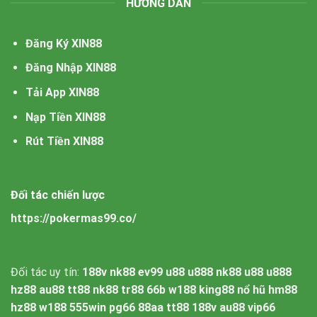
HƯỚNG DẪN
Đăng Ký XIN88
Đăng Nhập XIN88
Tải App XIN88
Nạp Tiền XIN88
Rút Tiền XIN88
Đối tác chiến lược
https://pokermas99.co/
Đối tác uy tín:
188v
nk88
ev99
u88
u888
nk88
u88
u888
hz88
au88
tt88
nk88
tr88
66b
w188
king88
nổ hũ
hm88
hz88
w188
555win
pg66
88aa
tt88
188v
au88
vip66