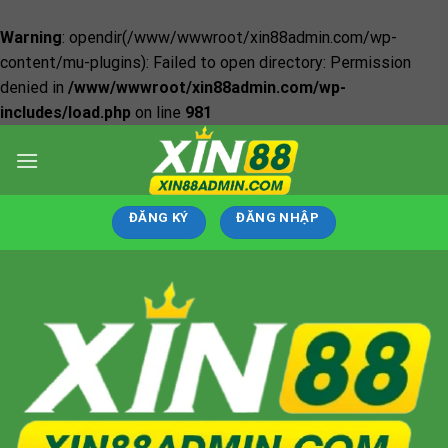
Warning
: opendir(/www/wwwroot/xin88admin.com/wp-
content/mu-plugins): Failed to open directory: Permission
denied in
/www/wwwroot/xin88admin.com/wp-
includes/load.php
on line
981
Skip
to
content
ĐĂNG KÝ
ĐĂNG NHẬP