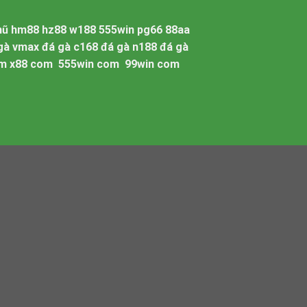
hũ
hm88
hz88
w188
555win
pg66
88aa
gà vmax
đá gà c168
đá gà n188
đá gà
om
x88 com
555win com
99win com