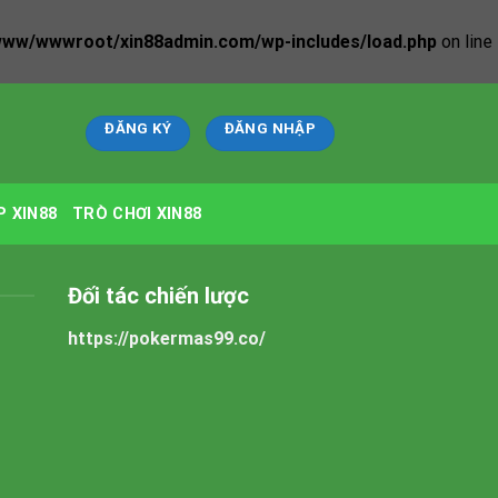
www/wwwroot/xin88admin.com/wp-includes/load.php
on line
ĐĂNG KÝ
ĐĂNG NHẬP
P XIN88
TRÒ CHƠI XIN88
Đối tác chiến lược
https://pokermas99.co/