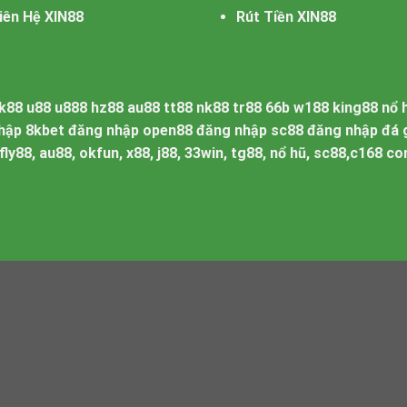
iên Hệ XIN88
Rút Tiền XIN88
k88
u88
u888
hz88
au88
tt88
nk88
tr88
66b
w188
king88
nổ 
hập
8kbet đăng nhập
open88 đăng nhập
sc88 đăng nhập
đá 
fly88
,
au88
,
okfun
,
x88
,
j88
,
33win
,
tg88
,
nổ hũ
,
sc88
,
c168 c