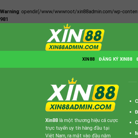
Warning
: opendir(/www/wwwroot/xin88admin.com/wp-content/m
981
Skip
to
content
XIN88
ĐĂNG KÝ XIN88
C
Đ
Xin88
là một thương hiệu cá cược
C
trực tuyến uy tín hàng đầu tại
M
Việt Nam, ra mắt vào đầu năm