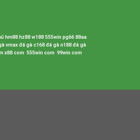
hũ
hm88
hz88
w188
555win
pg66
88aa
gà vmax
đá gà c168
đá gà n188
đá gà
om
x88 com
555win com
99win com