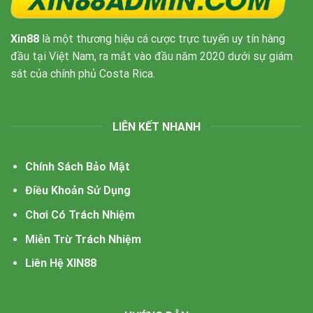
Xin88
là một thương hiệu cá cược trực tuyến uy tín hàng
đầu tại Việt Nam, ra mắt vào đầu năm 2020 dưới sự giám
sát của chính phủ Costa Rica.
LIÊN KẾT NHANH
Chính Sách Bảo Mật
Điều Khoản Sử Dụng
Chơi Có Trách Nhiệm
Miễn Trừ Trách Nhiệm
Liên Hệ XIN88