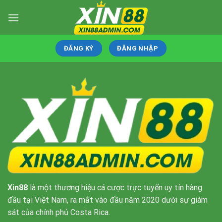
Skip
to
content
ĐĂNG KÝ
ĐĂNG NHẬP
Xin88
là một thương hiệu cá cược trực tuyến uy tín hàng
đầu tại Việt Nam, ra mắt vào đầu năm 2020 dưới sự giám
sát của chính phủ Costa Rica.