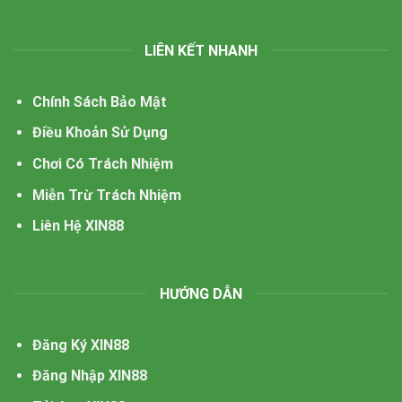
LIÊN KẾT NHANH
Chính Sách Bảo Mật
Điều Khoản Sử Dụng
Chơi Có Trách Nhiệm
Miễn Trừ Trách Nhiệm
Liên Hệ XIN88
HƯỚNG DẪN
Đăng Ký XIN88
Đăng Nhập XIN88