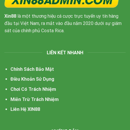
Xin88
là một thương hiệu cá cược trực tuyến uy tín hàng
đầu tại Việt Nam, ra mắt vào đầu năm 2020 dưới sự giám
sát của chính phủ Costa Rica.
LIÊN KẾT NHANH
Chính Sách Bảo Mật
Điều Khoản Sử Dụng
Chơi Có Trách Nhiệm
Miễn Trừ Trách Nhiệm
Liên Hệ XIN88