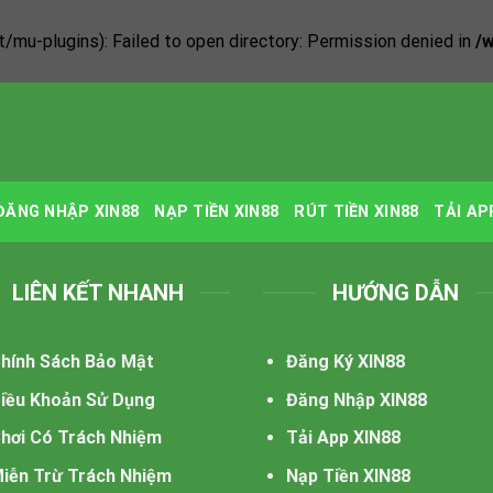
u-plugins): Failed to open directory: Permission denied in
/
ĐĂNG NHẬP XIN88
NẠP TIỀN XIN88
RÚT TIỀN XIN88
TẢI AP
LIÊN KẾT NHANH
HƯỚNG DẪN
hính Sách Bảo Mật
Đăng Ký XIN88
iều Khoản Sử Dụng
Đăng Nhập XIN88
hơi Có Trách Nhiệm
Tải App XIN88
iễn Trừ Trách Nhiệm
Nạp Tiền XIN88