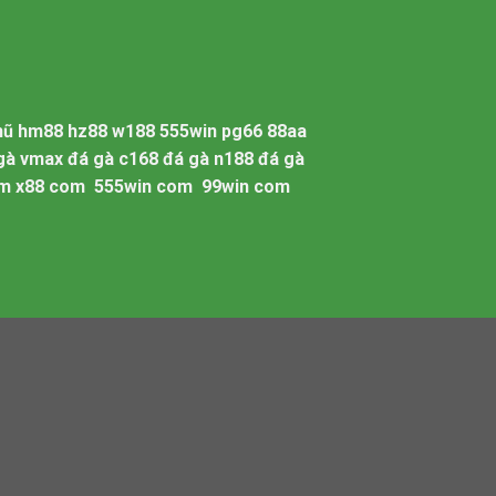
hũ
hm88
hz88
w188
555win
pg66
88aa
gà vmax
đá gà c168
đá gà n188
đá gà
om
x88 com
555win com
99win com