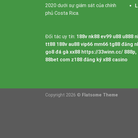
2020 dưới sự giám sát của chính
L
phủ Costa Rica.
Đối tác uy tín:
188v
nk88
ev99
u88
u888
n
tt88
188v
au88
vip66
mm66
tg88 đăng n
go8
đá gà xx88
https://33winn.cc/
888p
,
88bet com
z188 đăng ký
x88 casino
Copyright 2026 ©
Flatsome Theme