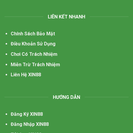
LIÊN KẾT NHANH
Chính Sách Bảo Mật
Điều Khoản Sử Dụng
Chơi Có Trách Nhiệm
Miễn Trừ Trách Nhiệm
Liên Hệ XIN88
HƯỚNG DẪN
Đăng Ký XIN88
Đăng Nhập XIN88