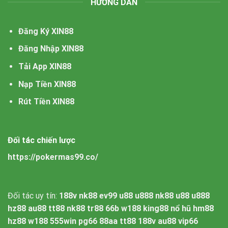
HƯỚNG DẪN
Đăng Ký XIN88
Đăng Nhập XIN88
Tải App XIN88
Nạp Tiền XIN88
Rút Tiền XIN88
Đối tác chiến lược
https://pokermas99.co/
Đối tác uy tín:
188v
nk88
ev99
u88
u888
nk88
u88
u888
hz88
au88
tt88
nk88
tr88
66b
w188
king88
nổ hũ
hm88
hz88
w188
555win
pg66
88aa
tt88
188v
au88
vip66