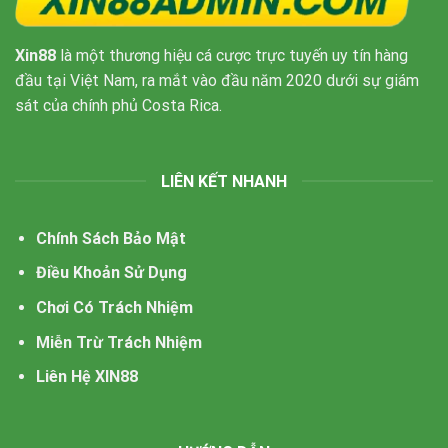
Xin88
là một thương hiệu cá cược trực tuyến uy tín hàng
đầu tại Việt Nam, ra mắt vào đầu năm 2020 dưới sự giám
sát của chính phủ Costa Rica.
LIÊN KẾT NHANH
Chính Sách Bảo Mật
Điều Khoản Sử Dụng
Chơi Có Trách Nhiệm
Miễn Trừ Trách Nhiệm
Liên Hệ XIN88