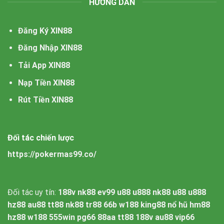
HƯỚNG DẪN
Đăng Ký XIN88
Đăng Nhập XIN88
Tải App XIN88
Nạp Tiền XIN88
Rút Tiền XIN88
Đối tác chiến lược
https://pokermas99.co/
Đối tác uy tín:
188v
nk88
ev99
u88
u888
nk88
u88
u888
hz88
au88
tt88
nk88
tr88
66b
w188
king88
nổ hũ
hm88
hz88
w188
555win
pg66
88aa
tt88
188v
au88
vip66