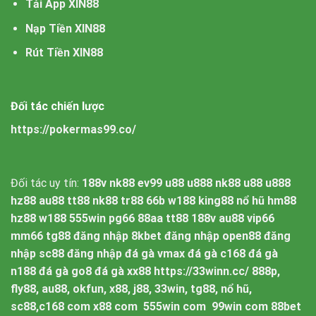
Tải App XIN88
Nạp Tiền XIN88
Rút Tiền XIN88
Đối tác chiến lược
https://pokermas99.co/
Đối tác uy tín:
188v
nk88
ev99
u88
u888
nk88
u88
u888
hz88
au88
tt88
nk88
tr88
66b
w188
king88
nổ hũ
hm88
hz88
w188
555win
pg66
88aa
tt88
188v
au88
vip66
mm66
tg88 đăng nhập
8kbet đăng nhập
open88 đăng
nhập
sc88 đăng nhập
đá gà vmax
đá gà c168
đá gà
n188
đá gà go8
đá gà xx88
https://33winn.cc/
888p
,
fly88
,
au88
,
okfun
,
x88
,
j88
,
33win
,
tg88
,
nổ hũ
,
sc88
,
c168 com
x88 com
555win com
99win com
88bet