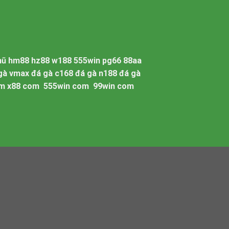
hũ
hm88
hz88
w188
555win
pg66
88aa
gà vmax
đá gà c168
đá gà n188
đá gà
om
x88 com
555win com
99win com