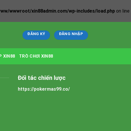
www/wwwroot/xin88admin.com/wp-includes/load.php
on line
ĐĂNG KÝ
ĐĂNG NHẬP
P XIN88
TRÒ CHƠI XIN88
Đối tác chiến lược
https://pokermas99.co/