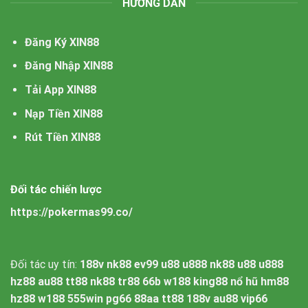
HƯỚNG DẪN
Đăng Ký XIN88
Đăng Nhập XIN88
Tải App XIN88
Nạp Tiền XIN88
Rút Tiền XIN88
Đối tác chiến lược
https://pokermas99.co/
Đối tác uy tín:
188v
nk88
ev99
u88
u888
nk88
u88
u888
hz88
au88
tt88
nk88
tr88
66b
w188
king88
nổ hũ
hm88
hz88
w188
555win
pg66
88aa
tt88
188v
au88
vip66