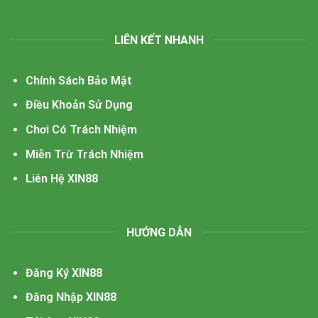
LIÊN KẾT NHANH
Chính Sách Bảo Mật
Điều Khoản Sử Dụng
Chơi Có Trách Nhiệm
Miễn Trừ Trách Nhiệm
Liên Hệ XIN88
HƯỚNG DẪN
Đăng Ký XIN88
Đăng Nhập XIN88