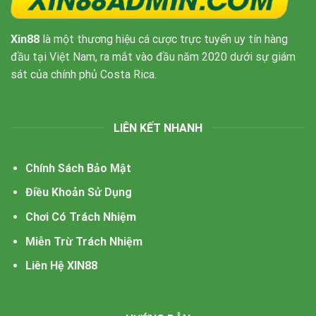
Xin88
là một thương hiệu cá cược trực tuyến uy tín hàng
đầu tại Việt Nam, ra mắt vào đầu năm 2020 dưới sự giám
sát của chính phủ Costa Rica.
LIÊN KẾT NHANH
Chính Sách Bảo Mật
Điều Khoản Sử Dụng
Chơi Có Trách Nhiệm
Miễn Trừ Trách Nhiệm
Liên Hệ XIN88