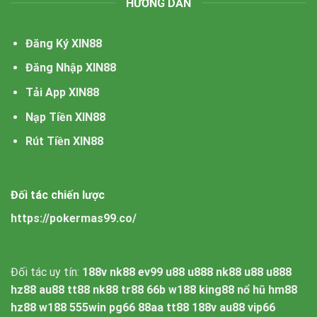
HƯỚNG DẪN
Đăng Ký XIN88
Đăng Nhập XIN88
Tải App XIN88
Nạp Tiền XIN88
Rút Tiền XIN88
Đối tác chiến lược
https://pokermas99.co/
Đối tác uy tín:
188v
nk88
ev99
u88
u888
nk88
u88
u888
hz88
au88
tt88
nk88
tr88
66b
w188
king88
nổ hũ
hm88
hz88
w188
555win
pg66
88aa
tt88
188v
au88
vip66