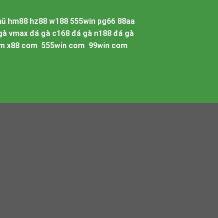
hũ
hm88
hz88
w188
555win
pg66
88aa
gà vmax
đá gà c168
đá gà n188
đá gà
om
x88 com
555win com
99win com