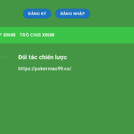
ĐĂNG KÝ
ĐĂNG NHẬP
P XIN88
TRÒ CHƠI XIN88
Đối tác chiến lược
https://pokermas99.co/