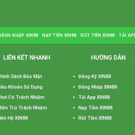
ĐĂNG NHẬP XIN88
NẠP TIỀN XIN88
RÚT TIỀN XIN88
TẢI AP
LIÊN KẾT NHANH
HƯỚNG DẪN
hính Sách Bảo Mật
Đăng Ký XIN88
iều Khoản Sử Dụng
Đăng Nhập XIN88
hơi Có Trách Nhiệm
Tải App XIN88
iễn Trừ Trách Nhiệm
Nạp Tiền XIN88
iên Hệ XIN88
Rút Tiền XIN88