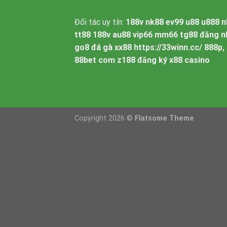
Đối tác uy tín:
188v
nk88
ev99
u88
u888
n
tt88
188v
au88
vip66
mm66
tg88 đăng n
go8
đá gà xx88
https://33winn.cc/
888p
,
88bet com
z188 đăng ký
x88 casino
Copyright 2026 ©
Flatsome Theme