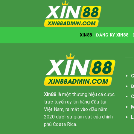
Skip
to
content
XIN88
ĐĂNG KÝ XIN88
C
Đ
Xin88
là một thương hiệu cá cược
C
trực tuyến uy tín hàng đầu tại
M
Việt Nam, ra mắt vào đầu năm
2020 dưới sự giám sát của chính
L
phủ Costa Rica.