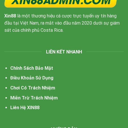
Xin88
là một thương hiệu cá cược trực tuyến uy tín hàng
đầu tại Việt Nam, ra mắt vào đầu năm 2020 dưới sự giám
sát của chính phủ Costa Rica.
LIÊN KẾT NHANH
Chính Sách Bảo Mật
Điều Khoản Sử Dụng
Chơi Có Trách Nhiệm
Miễn Trừ Trách Nhiệm
Liên Hệ XIN88