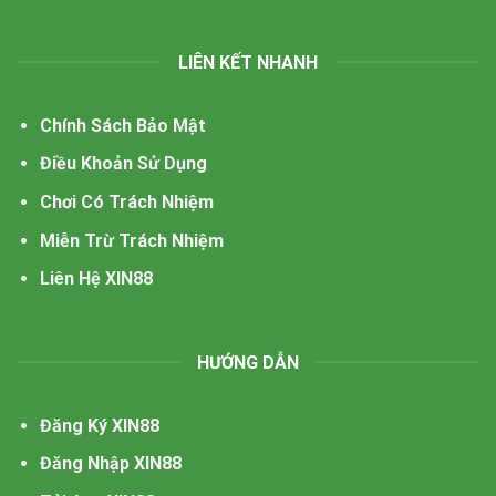
LIÊN KẾT NHANH
Chính Sách Bảo Mật
Điều Khoản Sử Dụng
Chơi Có Trách Nhiệm
Miễn Trừ Trách Nhiệm
Liên Hệ XIN88
HƯỚNG DẪN
Đăng Ký XIN88
Đăng Nhập XIN88