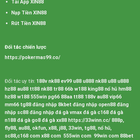
Tải App XIN88
Nạp Tiền XIN88
Rút Tiền XIN88
Đối tác chiến lược
https://pokermas99.co/
Đối tác uy tín:
188v
nk88
ev99
u88
u888
nk88
u88
u888
hz88
au88
tt88
nk88
tr88
66b
w188
king88
nổ hũ
hm88
hz88
w188
555win
pg66
88aa
tt88
188v
au88
vip66
mm66
tg88 đăng nhập
8kbet đăng nhập
open88 đăng
nhập
sc88 đăng nhập
đá gà vmax
đá gà c168
đá gà
n188
đá gà go8
đá gà xx88
https://33winn.cc/
888p
,
fly88
,
au88
,
okfun
,
x88
,
j88
,
33win
,
tg88
,
nổ hũ
,
sc88
,
c168 com
x88 com
555win com
99win com
88bet