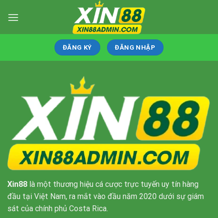
Skip
to
content
ĐĂNG KÝ
ĐĂNG NHẬP
Xin88
là một thương hiệu cá cược trực tuyến uy tín hàng
đầu tại Việt Nam, ra mắt vào đầu năm 2020 dưới sự giám
sát của chính phủ Costa Rica.