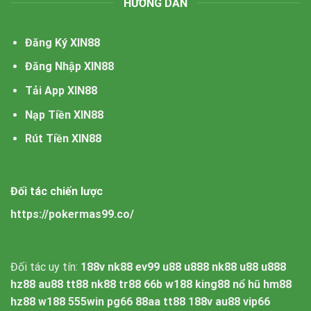
HƯỚNG DẪN
Đăng Ký XIN88
Đăng Nhập XIN88
Tải App XIN88
Nạp Tiền XIN88
Rút Tiền XIN88
Đối tác chiến lược
https://pokermas99.co/
Đối tác uy tín:
188v
nk88
ev99
u88
u888
nk88
u88
u888
hz88
au88
tt88
nk88
tr88
66b
w188
king88
nổ hũ
hm88
hz88
w188
555win
pg66
88aa
tt88
188v
au88
vip66