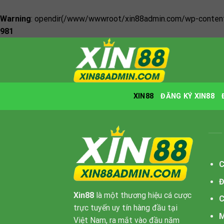
Warning
: opendir(/www/wwwroot/xin88admin.com/wp-content/m
981
Skip
to
content
XIN88
ĐĂNG KÝ XIN88
C
Đ
Xin88
là một thương hiệu cá cược
C
trực tuyến uy tín hàng đầu tại
M
Việt Nam, ra mắt vào đầu năm