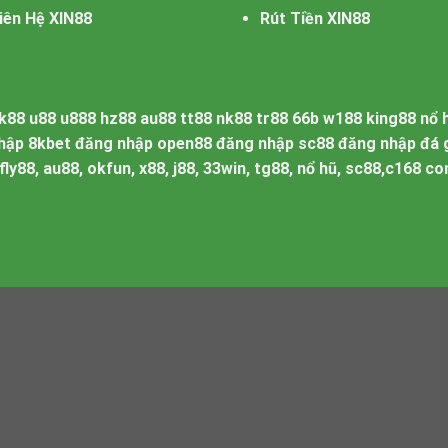
iên Hệ XIN88
Rút Tiền XIN88
k88
u88
u888
hz88
au88
tt88
nk88
tr88
66b
w188
king88
nổ 
hập
8kbet đăng nhập
open88 đăng nhập
sc88 đăng nhập
đá 
fly88
,
au88
,
okfun
,
x88
,
j88
,
33win
,
tg88
,
nổ hũ
,
sc88
,
c168 c