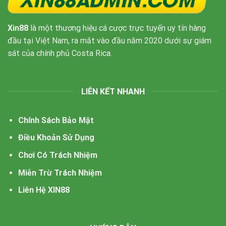
Xin88
là một thương hiệu cá cược trực tuyến uy tín hàng
đầu tại Việt Nam, ra mắt vào đầu năm 2020 dưới sự giám
sát của chính phủ Costa Rica.
LIÊN KẾT NHANH
Chính Sách Bảo Mật
Điều Khoản Sử Dụng
Chơi Có Trách Nhiệm
Miễn Trừ Trách Nhiệm
Liên Hệ XIN88