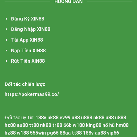
HƯỚNG DẪN
Đăng Ký XIN88
Đăng Nhập XIN88
Tải App XIN88
Nạp Tiền XIN88
Rút Tiền XIN88
Đối tác chiến lược
https://pokermas99.co/
Đối tác uy tín:
188v
nk88
ev99
u88
u888
nk88
u88
u888
hz88
au88
tt88
nk88
tr88
66b
w188
king88
nổ hũ
hm88
hz88
w188
555win
pg66
88aa
tt88
188v
au88
vip66