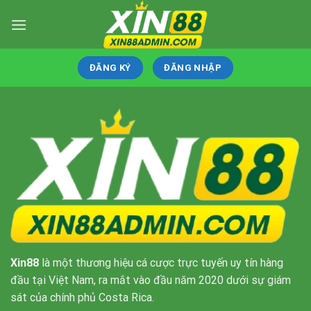
Skip
to
content
ĐĂNG KÝ
ĐĂNG NHẬP
Xin88
là một thương hiệu cá cược trực tuyến uy tín hàng
đầu tại Việt Nam, ra mắt vào đầu năm 2020 dưới sự giám
sát của chính phủ Costa Rica.