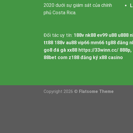
2020 dưới sự giám sát của chính
L
phủ Costa Rica.
Đối tác uy tín:
188v
nk88
ev99
u88
u888
n
tt88
188v
au88
vip66
mm66
tg88 đăng n
go8
đá gà xx88
https://33winn.cc/
888p
,
88bet com
z188 đăng ký
x88 casino
Copyright 2026 ©
Flatsome Theme