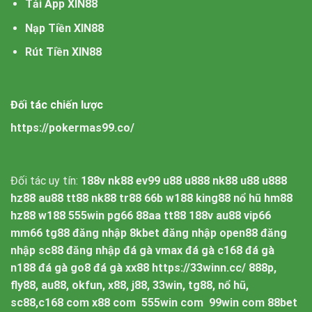
Tải App XIN88
Nạp Tiền XIN88
Rút Tiền XIN88
Đối tác chiến lược
https://pokermas99.co/
Đối tác uy tín:
188v
nk88
ev99
u88
u888
nk88
u88
u888
hz88
au88
tt88
nk88
tr88
66b
w188
king88
nổ hũ
hm88
hz88
w188
555win
pg66
88aa
tt88
188v
au88
vip66
mm66
tg88 đăng nhập
8kbet đăng nhập
open88 đăng
nhập
sc88 đăng nhập
đá gà vmax
đá gà c168
đá gà
n188
đá gà go8
đá gà xx88
https://33winn.cc/
888p
,
fly88
,
au88
,
okfun
,
x88
,
j88
,
33win
,
tg88
,
nổ hũ
,
sc88
,
c168 com
x88 com
555win com
99win com
88bet