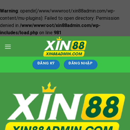
Warning
: opendir(/www/wwwroot/xin88admin.com/wp-
content/mu-plugins): Failed to open directory: Permission
denied in
/www/wwwroot/xin88admin.com/wp-
includes/load.php
on line
981
Skip
to
content
ĐĂNG KÝ
ĐĂNG NHẬP