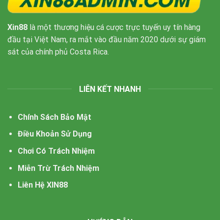
Xin88
là một thương hiệu cá cược trực tuyến uy tín hàng
đầu tại Việt Nam, ra mắt vào đầu năm 2020 dưới sự giám
sát của chính phủ Costa Rica.
LIÊN KẾT NHANH
Chính Sách Bảo Mật
Điều Khoản Sử Dụng
Chơi Có Trách Nhiệm
Miễn Trừ Trách Nhiệm
Liên Hệ XIN88