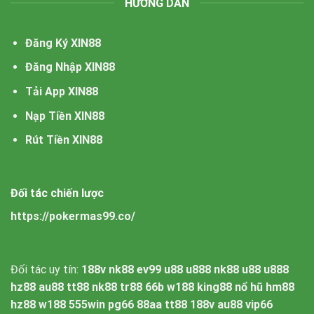
HƯỚNG DẪN
Đăng Ký XIN88
Đăng Nhập XIN88
Tải App XIN88
Nạp Tiền XIN88
Rút Tiền XIN88
Đối tác chiến lược
https://pokermas99.co/
Đối tác uy tín:
188v
nk88
ev99
u88
u888
nk88
u88
u888
hz88
au88
tt88
nk88
tr88
66b
w188
king88
nổ hũ
hm88
hz88
w188
555win
pg66
88aa
tt88
188v
au88
vip66