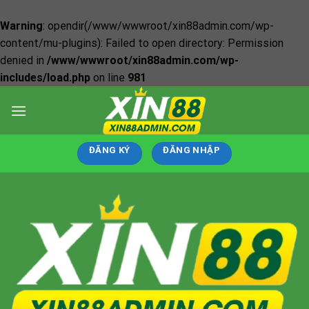
Warning
: opendir(/www/wwwroot/xin88admin.com/wp-
content/mu-plugins): Failed to open directory: Permission
denied in
/www/wwwroot/xin88admin.com/wp-
includes/load.php
on line
981
Skip
to
content
ĐĂNG KÝ
ĐĂNG NHẬP