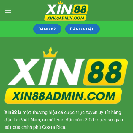
Skip
to
content
ĐĂNG KÝ
ĐĂNG NHẬP
Xin88
là một thương hiệu cá cược trực tuyến uy tín hàng
đầu tại Việt Nam, ra mắt vào đầu năm 2020 dưới sự giám
sát của chính phủ Costa Rica.