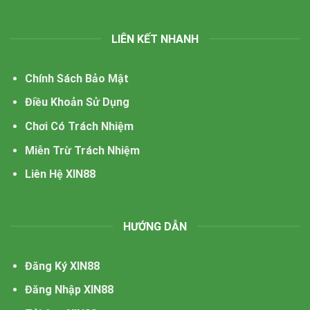
LIÊN KẾT NHANH
Chính Sách Bảo Mật
Điều Khoản Sử Dụng
Chơi Có Trách Nhiệm
Miễn Trừ Trách Nhiệm
Liên Hệ XIN88
HƯỚNG DẪN
Đăng Ký XIN88
Đăng Nhập XIN88