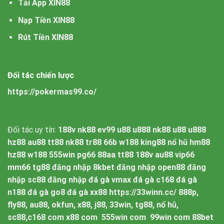
Tải App XIN88
Nạp Tiền XIN88
Rút Tiền XIN88
Đối tác chiến lược
https://pokermas99.co/
Đối tác uy tín:
188v
nk88
ev99
u88
u888
nk88
u88
u888
hz88
au88
tt88
nk88
tr88
66b
w188
king88
nổ hũ
hm88
hz88
w188
555win
pg66
88aa
tt88
188v
au88
vip66
mm66
tg88 đăng nhập
8kbet đăng nhập
open88 đăng
nhập
sc88 đăng nhập
đá gà vmax
đá gà c168
đá gà
n188
đá gà go8
đá gà xx88
https://33winn.cc/
888p
,
fly88
,
au88
,
okfun
,
x88
,
j88
,
33win
,
tg88
,
nổ hũ
,
sc88
,
c168 com
x88 com
555win com
99win com
88bet