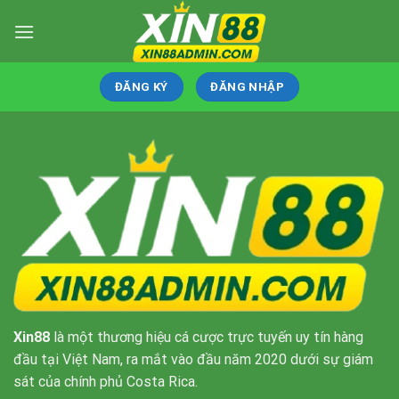
Skip
to
content
ĐĂNG KÝ
ĐĂNG NHẬP
Xin88
là một thương hiệu cá cược trực tuyến uy tín hàng
đầu tại Việt Nam, ra mắt vào đầu năm 2020 dưới sự giám
sát của chính phủ Costa Rica.