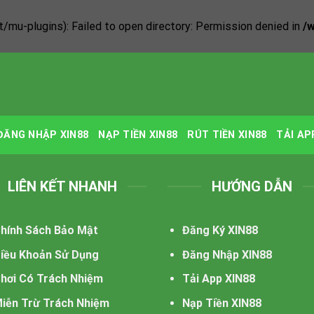
u-plugins): Failed to open directory: Permission denied in
/
ĐĂNG NHẬP XIN88
NẠP TIỀN XIN88
RÚT TIỀN XIN88
TẢI AP
LIÊN KẾT NHANH
HƯỚNG DẪN
hính Sách Bảo Mật
Đăng Ký XIN88
iều Khoản Sử Dụng
Đăng Nhập XIN88
hơi Có Trách Nhiệm
Tải App XIN88
iễn Trừ Trách Nhiệm
Nạp Tiền XIN88