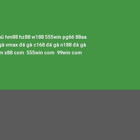
hũ
hm88
hz88
w188
555win
pg66
88aa
gà vmax
đá gà c168
đá gà n188
đá gà
om
x88 com
555win com
99win com