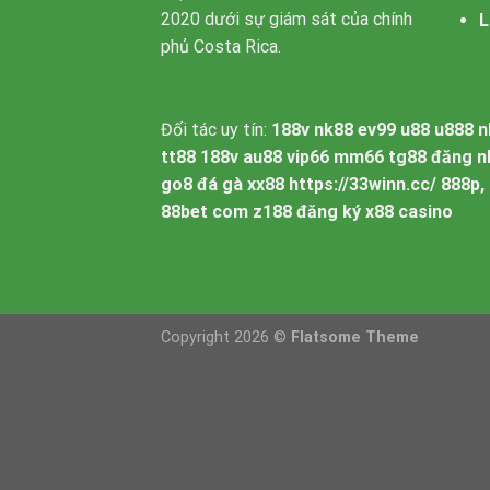
2020 dưới sự giám sát của chính
L
phủ Costa Rica.
Đối tác uy tín:
188v
nk88
ev99
u88
u888
n
tt88
188v
au88
vip66
mm66
tg88 đăng n
go8
đá gà xx88
https://33winn.cc/
888p
,
88bet com
z188 đăng ký
x88 casino
Copyright 2026 ©
Flatsome Theme