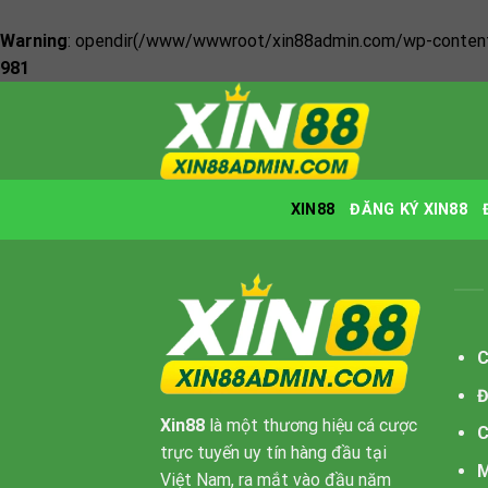
Warning
: opendir(/www/wwwroot/xin88admin.com/wp-content/m
981
Skip
to
content
XIN88
ĐĂNG KÝ XIN88
C
Đ
Xin88
là một thương hiệu cá cược
C
trực tuyến uy tín hàng đầu tại
M
Việt Nam, ra mắt vào đầu năm